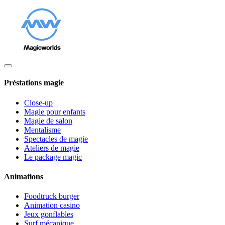
Préstations magie
Close-up
Magie pour enfants
Magie de salon
Mentalisme
Spectacles de magie
Ateliers de magie
Le package magic
Animations
Foodtruck burger
Animation casino
Jeux gonflables
Surf mécanique